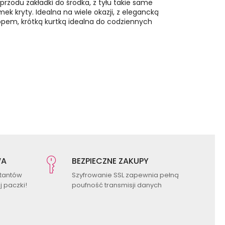
rzodu zakładki do środka, z tyłu takie same
ek kryty. Idealna na wiele okazji, z elegancką
opem, krótką kurtką idealna do codziennych
WA
BEZPIECZNE ZAKUPY
ktantów
Szyfrowanie SSL zapewnia pełną
 paczki!
poufność transmisji danych