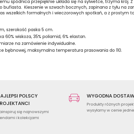
mu spódnica przepięknie układa się na sylwetce, trzyma krój. Z p
dzo bufiasta. Kieszenie w szwach bocznych, zapinana z tyłu na zam
zas wszelkich formalnych i wieczorowych spotkań, a z prostym t
 cm, szerokość paska 5 cm.
wka 60% wiskoza, 35% poliamid, 6% elastan.
zmiarze na zamówienie indywidualne.
rce bębnowej, maksymalna temperatura prasowania do 110.
AJLEPSI POLSCY
WYGODNA DOSTA
ROJEKTANCI
Produkty różnych proje
wysyłamy w cenie jednej
ainspiruj się najnowszymi
rendami i kolekcjami