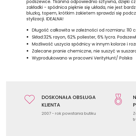
podszewce. Tkanina odpowiednio sztywna, dzięki cze
zakładki - spódnica pięknie się układa, nie jest bar
bluzką, topem, krótkim żakietem sprawdzi się podc
stylizacji. IDEALNA!
Długość całkowita w zależności od rozmiaru: 110
Skład:32% rayon, 62% poliester, 6% lycra. Podsze
Możliwość uszycia spódnicy w innym kolorze i ro
Zalecane pranie chemiczne, nie suszyć w susza
Wyprodukowano w pracowni VerityHunt/ Polska
DOSKONAŁA OBSŁUGA
N
KLIENTA
P
2007 - rok powstania butiku
Z
t