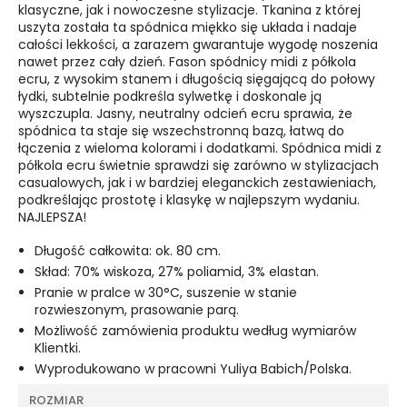
klasyczne, jak i nowoczesne stylizacje. Tkanina z której
uszyta została ta spódnica miękko się układa i nadaje
całości lekkości, a zarazem gwarantuje wygodę noszenia
nawet przez cały dzień. Fason spódnicy midi z półkola
ecru, z wysokim stanem i długością sięgającą do połowy
łydki, subtelnie podkreśla sylwetkę i doskonale ją
wyszczupla. Jasny, neutralny odcień ecru sprawia, że
spódnica ta staje się wszechstronną bazą, łatwą do
łączenia z wieloma kolorami i dodatkami. Spódnica midi z
półkola ecru świetnie sprawdzi się zarówno w stylizacjach
casualowych, jak i w bardziej eleganckich zestawieniach,
podkreślając prostotę i klasykę w najlepszym wydaniu.
NAJLEPSZA!
Długość całkowita: ok. 80 cm.
Skład: 70% wiskoza, 27% poliamid, 3% elastan.
Pranie w pralce w 30°C, suszenie w stanie
rozwieszonym, prasowanie parą.
Możliwość zamówienia produktu według wymiarów
Klientki.
Wyprodukowano w pracowni Yuliya Babich/Polska.
ROZMIAR