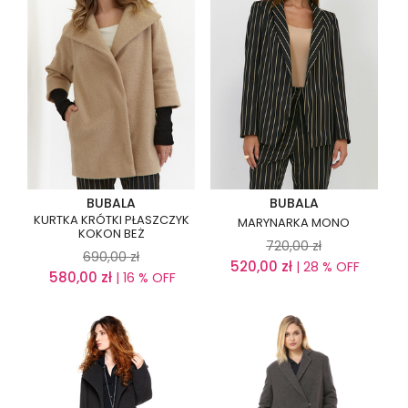
BUBALA
BUBALA
KURTKA KRÓTKI PŁASZCZYK
MARYNARKA MONO
KOKON BEŻ
720,00
zł
690,00
zł
520,00
zł
| 28 % OFF
580,00
zł
| 16 % OFF