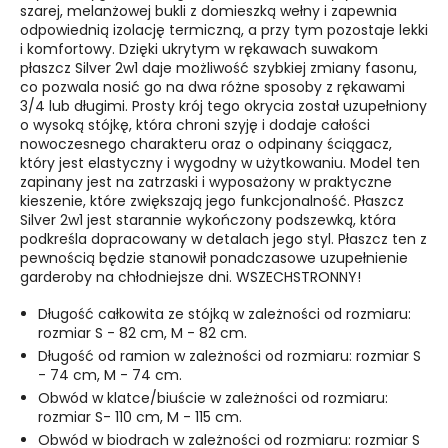
szarej, melanżowej bukli z domieszką wełny i zapewnia
odpowiednią izolację termiczną, a przy tym pozostaje lekki
i komfortowy. Dzięki ukrytym w rękawach suwakom
płaszcz Silver 2w1 daje możliwość szybkiej zmiany fasonu,
co pozwala nosić go na dwa różne sposoby z rękawami
3/4 lub długimi. Prosty krój tego okrycia został uzupełniony
o wysoką stójkę, która chroni szyję i dodaje całości
nowoczesnego charakteru oraz o odpinany ściągacz,
który jest elastyczny i wygodny w użytkowaniu. Model ten
zapinany jest na zatrzaski i wyposażony w praktyczne
kieszenie, które zwiększają jego funkcjonalność. Płaszcz
Silver 2w1 jest starannie wykończony podszewką, która
podkreśla dopracowany w detalach jego styl. Płaszcz ten z
pewnością będzie stanowił ponadczasowe uzupełnienie
garderoby na chłodniejsze dni. WSZECHSTRONNY!
Długość całkowita ze stójką w zależności od rozmiaru:
rozmiar S - 82 cm, M - 82 cm.
Długość od ramion w zależności od rozmiaru: rozmiar S
- 74 cm, M - 74 cm.
Obwód w klatce/biuście w zależności od rozmiaru:
rozmiar S- 110 cm, M - 115 cm.
Obwód w biodrach w zależności od rozmiaru: rozmiar S