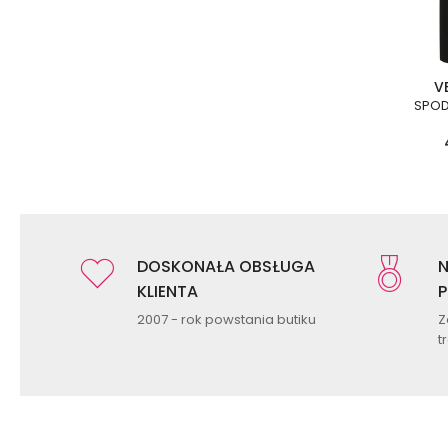
V
SPOD
DOSKONAŁA OBSŁUGA
N
KLIENTA
P
2007 - rok powstania butiku
Z
t