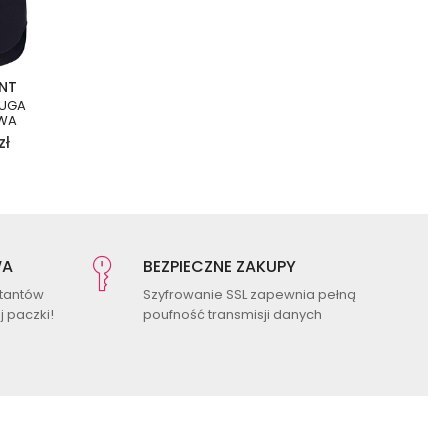
UNT
ŁUGA
WA
zł
WA
BEZPIECZNE ZAKUPY
ktantów
Szyfrowanie SSL zapewnia pełną
 paczki!
poufność transmisji danych