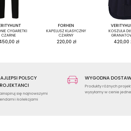
ERITYHUNT
FORHEN
VERITYH
NIE CYGARETKI
KAPELUSZ KLASYCZNY
KOSZULA D
CZARNE
CZARNY
GRANATO
450,00
zł
220,00
zł
420,00
AJLEPSI POLSCY
WYGODNA DOSTA
ROJEKTANCI
Produkty różnych proje
wysyłamy w cenie jednej
ainspiruj się najnowszymi
rendami i kolekcjami