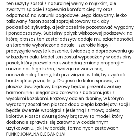
ten uszyty został z naturalnej wełny o miękkim, ale
zwartym splocie i zapewnia komfort cieplny oraz
odporność na warunki pogodowe. Jego klasyczny, lekko
taliowany fason został zaprojektowany tak, aby
podkreślać sylwetkę, a jednocześnie pozostawać wygodny
i ponadczasowy. Subtelny połysk wiskozowej podszewki na
której płaszcz ten został odszyty dodaje mu szlachetności,
a starannie wykończone detale -szerokie klapy i
precyzyjnie wszyte kieszenie, świadczą o dopracowaniu go
w każdym calu. Model ten został wyposażony w oddzielny
pasek, który pozwala na swobodną zmianę proporcji –
można nosić go luźno, tworząc nowoczesną,
nonszalancką formę, lub przewiązać w talii, by uzyskać
bardziej klasyczną linię. Długość do kolan sprawia, że
płaszcz dwurzędowy brązowy będzie prezentował się
harmonijnie i elegancko zarówno z botkami, jak i z
wysokimi kozakami. Brązowy odcień tkaniny, w którym
wyrażony został ten płaszcz doda ciepła każdej stylizacji i
będzie świetnie współgrał z jesienną i zimową paletą
kolorów. Płaszcz dwurzędowy brązowy to model, który
doskonale sprawdzi się zarówno w codziennym
użytkowaniu, jak i w bardziej formalnych zestawach.
FUNKCJONALNA ELEGANCJA!