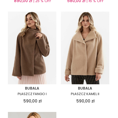
890,00
zł
580,00
zł
| 25 % OFF
| 16 % OFF
BUBALA
BUBALA
PŁASZCZ FANGO I
PŁASZCZ KAMEL II
590,00
zł
590,00
zł