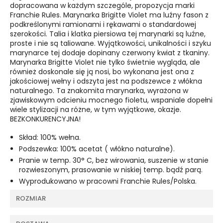
dopracowana w każdym szczególe, propozycja marki
Franchie Rules. Marynarka Brigitte Violet ma luźny fason z
podkreślonymi ramionami i rękawami o standardowej
szerokości. Talia i klatka piersiowa tej marynarki są luźne,
proste i nie są taliowane. Wyjątkowości, unikalności i szyku
marynarce tej dodaje dopinany czerwony kwiat z tkaniny.
Marynarka Brigitte Violet nie tylko świetnie wygląda, ale
również doskonale się ją nosi, bo wykonana jest ona z
jakościowej wełny i odszyta jest na podszewce z włókna
naturalnego. Ta znakomita marynarka, wyrażona w
zjawiskowym odcieniu mocnego fioletu, wspaniale dopełni
wiele stylizacji na różne, w tym wyjątkowe, okazje.
BEZKONKURENCYJNA!
Skład: 100% wełna.
Podszewka: 100% acetat ( włókno naturalne).
Pranie w temp. 30° C, bez wirowania, suszenie w stanie
rozwieszonym, prasowanie w niskiej temp. bądź parą.
Wyprodukowano w pracowni Franchie Rules/Polska.
ROZMIAR