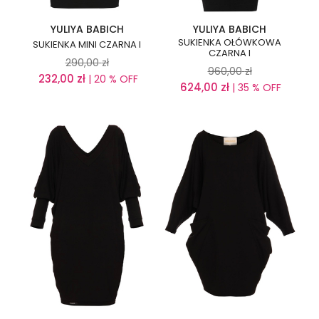
YULIYA BABICH
YULIYA BABICH
SUKIENKA OŁÓWKOWA
SUKIENKA MINI CZARNA I
CZARNA I
290,00
zł
960,00
zł
232,00
zł
| 20 % OFF
624,00
zł
| 35 % OFF