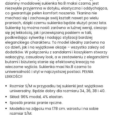
dzianiny modalowej sukienka No.8 maksi czarna, jest
niezwykle przyjemna w dotyku, elastyczna i oddychająca,
co gwarantuje pełen komfort noszenia. Tkanina nie
mechaci się i zachowuje swój kształt nawet po wielu
praniach, dzięki czemu sukienka będzie służyć przez lata.
Sukienkę tą można nosić zarówno w luźnej wersji, ciesząc
się jej lekkością, jak i przewiązaną paskiem w talii,
podkreślając sylwetkę i nadając stylizacji bardziej
eleganckiego charakteru.
To model idealny zarówno na
co dzień, jak i na wyjątkowe okazje – wszystko zależy od
dodatków. W połączeniu z sandałami i koszykiem stworzy
wakacyjny, casualowy look, a w zestawieniu z eleganckimi
butami i biżuterią stanie się efektowną kreacją na
wieczorne wyjścia. Sukienka maxi No.8 czarna to
uniwersalność i styl w najczystszej postaci. PEŁNIA
LEKKOŚCI!
Rozmiar S/M w przypadku tej sukienki jest wyjątkowo
uniwersalny. Będzie dobry dla rozmiaru 34, 36, 38 i 40.
Skład: 96% modal, 4% elastan.
Sposób prania: pranie ręczne.
Modelka na zdjęciu ma 178 cm. wzrostu i na sobie
rozmiar S/M.