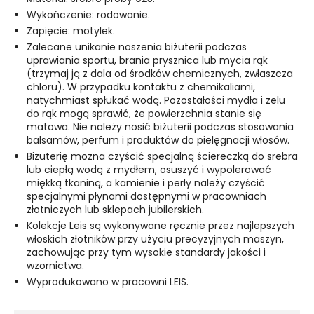
Wykończenie: rodowanie.
Zapięcie: motylek.
Zalecane unikanie noszenia biżuterii podczas
uprawiania sportu, brania prysznica lub mycia rąk
(trzymaj ją z dala od środków chemicznych, zwłaszcza
chloru). W przypadku kontaktu z chemikaliami,
natychmiast spłukać wodą. Pozostałości mydła i żelu
do rąk mogą sprawić, że powierzchnia stanie się
matowa. Nie należy nosić biżuterii podczas stosowania
balsamów, perfum i produktów do pielęgnacji włosów.
Biżuterię można czyścić specjalną ściereczką do srebra
lub ciepłą wodą z mydłem, osuszyć i wypolerować
miękką tkaniną, a kamienie i perły należy czyścić
specjalnymi płynami dostępnymi w pracowniach
złotniczych lub sklepach jubilerskich.
Kolekcje Leis są wykonywane ręcznie przez najlepszych
włoskich złotników przy użyciu precyzyjnych maszyn,
zachowując przy tym wysokie standardy jakości i
wzornictwa.
Wyprodukowano w pracowni LEIS.