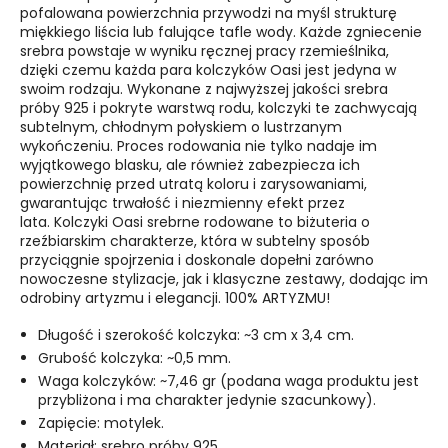
pofalowana powierzchnia przywodzi na myśl strukturę
miękkiego liścia lub falujące tafle wody. Każde zgniecenie
srebra powstaje w wyniku ręcznej pracy rzemieślnika,
dzięki czemu każda para kolczyków Oasi jest jedyna w
swoim rodzaju. Wykonane z najwyższej jakości srebra
próby 925 i pokryte warstwą rodu, kolczyki te zachwycają
subtelnym, chłodnym połyskiem o lustrzanym
wykończeniu. Proces rodowania nie tylko nadaje im
wyjątkowego blasku, ale również zabezpiecza ich
powierzchnię przed utratą koloru i zarysowaniami,
gwarantując trwałość i niezmienny efekt przez
lata. Kolczyki Oasi srebrne rodowane to biżuteria o
rzeźbiarskim charakterze, która w subtelny sposób
przyciągnie spojrzenia i doskonale dopełni zarówno
nowoczesne stylizacje, jak i klasyczne zestawy, dodając im
odrobiny artyzmu i elegancji. 100% ARTYZMU!
Długość i szerokość kolczyka: ~3 cm x 3,4 cm.
Grubość kolczyka: ~0,5 mm.
Waga kolczyków: ~7,46 gr (podana waga produktu jest
przybliżona i ma charakter jedynie szacunkowy).
Zapięcie: motylek.
Materiał: srebro próby 925.