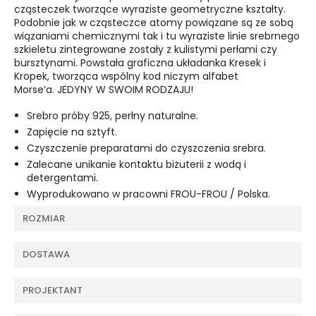
cząsteczek tworzące wyraziste geometryczne kształty.
Podobnie jak w cząsteczce atomy powiązane są ze sobą
wiązaniami chemicznymi tak i tu wyraziste linie srebrnego
szkieletu zintegrowane zostały z kulistymi perłami czy
bursztynami. Powstała graficzna układanka Kresek i
Kropek, tworząca wspólny kod niczym alfabet
Morse’a. JEDYNY W SWOIM RODZAJU!
Srebro próby 925, perłny naturalne.
Zapięcie na sztyft.
Czyszczenie preparatami do czyszczenia srebra.
Zalecane unikanie kontaktu biżuterii z wodą i
detergentami.
Wyprodukowano w pracowni FROU-FROU / Polska.
ROZMIAR
DOSTAWA
PROJEKTANT