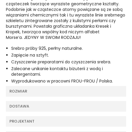
cząsteczek tworzące wyraziste geometryczne kształty.
Podobnie jak w cząsteczce atomy powiązane są ze sobą
wiązaniami chemicznymi tak i tu wyraziste linie srebrnego
szkieletu zintegrowane zostały z kulistymi perłami czy
bursztynami. Powstała graficzna układanka Kresek i
Kropek, tworząca wspólny kod niczym alfabet
Morse’a. JEDYNY W SWOIM RODZAJU!
Srebro próby 925, perłny naturalne.
Zapięcie na sztyft.
Czyszczenie preparatami do czyszczenia srebra.
Zalecane unikanie kontaktu biżuterii z wodą i
detergentami.
Wyprodukowano w pracowni FROU-FROU / Polska.
ROZMIAR
DOSTAWA
PROJEKTANT