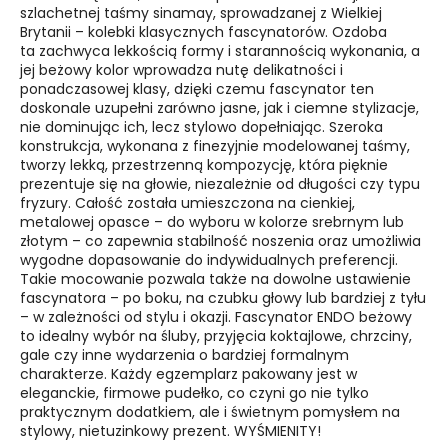
szlachetnej taśmy sinamay, sprowadzanej z Wielkiej
Brytanii – kolebki klasycznych fascynatorów. Ozdoba
ta zachwyca lekkością formy i starannością wykonania, a
jej beżowy kolor wprowadza nutę delikatności i
ponadczasowej klasy, dzięki czemu fascynator ten
doskonale uzupełni zarówno jasne, jak i ciemne stylizacje,
nie dominując ich, lecz stylowo dopełniając. Szeroka
konstrukcja, wykonana z finezyjnie modelowanej taśmy,
tworzy lekką, przestrzenną kompozycję, która pięknie
prezentuje się na głowie, niezależnie od długości czy typu
fryzury. Całość została umieszczona na cienkiej,
metalowej opasce – do wyboru w kolorze srebrnym lub
złotym – co zapewnia stabilność noszenia oraz umożliwia
wygodne dopasowanie do indywidualnych preferencji.
Takie mocowanie pozwala także na dowolne ustawienie
fascynatora – po boku, na czubku głowy lub bardziej z tyłu
– w zależności od stylu i okazji. Fascynator ENDO beżowy
to idealny wybór na śluby, przyjęcia koktajlowe, chrzciny,
gale czy inne wydarzenia o bardziej formalnym
charakterze. Każdy egzemplarz pakowany jest w
eleganckie, firmowe pudełko, co czyni go nie tylko
praktycznym dodatkiem, ale i świetnym pomysłem na
stylowy, nietuzinkowy prezent. WYŚMIENITY!