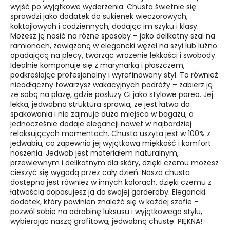
wyjść po wyjątkowe wydarzenia.
Chusta świetnie się
sprawdzi jako dodatek do sukienek wieczorowych,
koktajlowych i codziennych, dodając im szyku i klasy.
Możesz ją nosić na różne sposoby – jako delikatny szal na
ramionach, zawiązaną w elegancki węzeł na szyi lub luźno
opadającą na plecy, tworząc wrażenie lekkości i swobody.
Idealnie komponuje się z marynarką i płaszczem,
podkreślając profesjonalny i wyrafinowany styl.
To również
nieodłączny towarzysz wakacyjnych podróży – zabierz ją
ze sobą na plażę, gdzie posłuży Ci jako stylowe pareo. Jej
lekka, jedwabna struktura sprawia, że jest łatwa do
spakowania i nie zajmuje dużo miejsca w bagażu, a
jednocześnie dodaje elegancji nawet w najbardziej
relaksujących momentach.
Chusta uszyta jest w 100% z
jedwabiu, co zapewnia jej wyjątkową miękkość i komfort
noszenia. Jedwab jest materiałem naturalnym,
przewiewnym i delikatnym dla skóry, dzięki czemu możesz
cieszyć się wygodą przez cały dzień. Nasza chusta
dostępna jest również w innych kolorach, dzięki czemu z
łatwością dopasujesz ją do swojej garderoby.
Elegancki
dodatek, który powinien znaleźć się w każdej szafie –
pozwól sobie na odrobinę luksusu i wyjątkowego stylu,
wybierając naszą grafitową, jedwabną chustę. PIĘKNA!