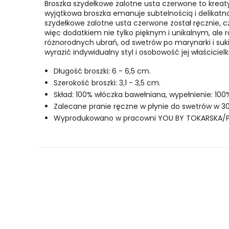
Broszka szydełkowe zalotne usta czerwone to kreatyw
wyjątkowa broszka emanuje subtelnością i delikatn
szydełkowe zalotne usta czerwone został ręcznie, czy
więc dodatkiem nie tylko pięknym i unikalnym, ale 
różnorodnych ubrań, od swetrów po marynarki i suk
wyrazić indywidualny styl i osobowość jej właścici
Długość broszki: 6 - 6,5 cm.
Szerokość broszki: 3,1 - 3,5 cm.
Skład: 100% włóczka bawełniana, wypełnienie: 100
Zalecane pranie ręczne w płynie do swetrów w 30
Wyprodukowano w pracowni YOU BY TOKARSKA/P