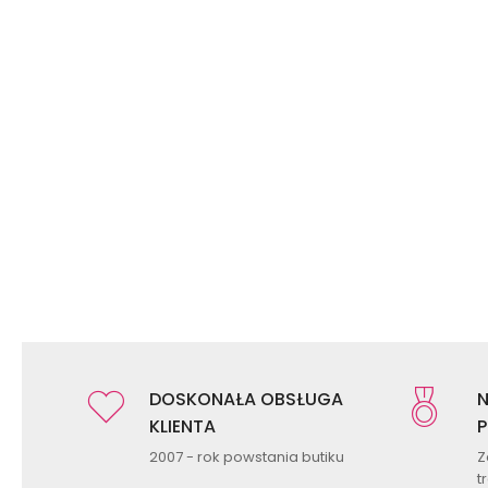
DOSKONAŁA OBSŁUGA
N
KLIENTA
P
2007 - rok powstania butiku
Z
t