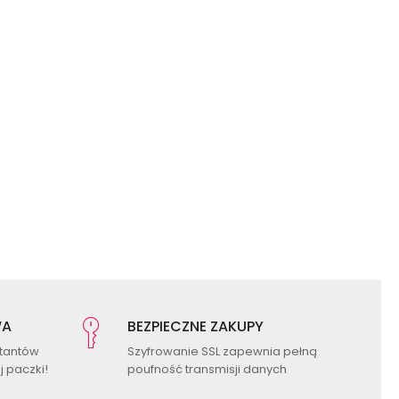
WA
BEZPIECZNE ZAKUPY
ktantów
Szyfrowanie SSL zapewnia pełną
 paczki!
poufność transmisji danych