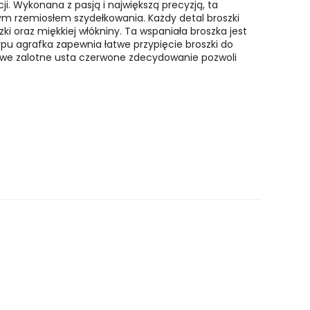
ji. Wykonana z pasją i największą precyzją, ta
ym rzemiosłem szydełkowania. Każdy detal broszki
ki oraz miękkiej włókniny. Ta wspaniała broszka jest
pu agrafka zapewnia łatwe przypięcie broszki do
kowe zalotne usta czerwone zdecydowanie pozwoli