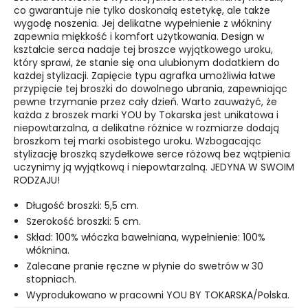
co gwarantuje nie tylko doskonałą estetykę, ale także
wygodę noszenia. Jej delikatne wypełnienie z włókniny
zapewnia miękkość i komfort użytkowania. Design w
kształcie serca nadaje tej broszce wyjątkowego uroku,
który sprawi, że stanie się ona ulubionym dodatkiem do
każdej stylizacji. Zapięcie typu agrafka umożliwia łatwe
przypięcie tej broszki do dowolnego ubrania, zapewniając
pewne trzymanie przez cały dzień. Warto zauważyć, że
każda z broszek marki YOU by Tokarska jest unikatowa i
niepowtarzalna, a delikatne różnice w rozmiarze dodają
broszkom tej marki osobistego uroku. Wzbogacając
stylizację broszką szydełkowe serce różową bez wątpienia
uczynimy ją wyjątkową i niepowtarzalną. JEDYNA W SWOIM
RODZAJU!
Długość broszki: 5,5 cm.
Szerokość broszki: 5 cm.
Skład: 100% włóczka bawełniana, wypełnienie: 100%
włóknina.
Zalecane pranie ręczne w płynie do swetrów w 30
stopniach.
Wyprodukowano w pracowni YOU BY TOKARSKA/Polska.