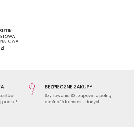
BUTIK
SETOWA
RANATOWA
zł
WA
BEZPIECZNE ZAKUPY
ktantów
Szyfrowanie SSL zapewnia pełną
 paczki!
poufność transmisji danych