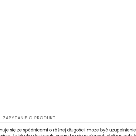
ZAPYTANIE O PRODUKT
nuje się ze spódnicami o różnej długości, może być uzupełnieni
wiają, że bluzka doskonale sprawdza się w różnych stylizacjach.