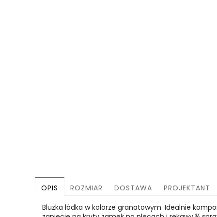
OPIS
ROZMIAR
DOSTAWA
PROJEKTANT
Bluzka łódka w kolorze granatowym. Idealnie kompo
zapięcie na kryty zamek na plecach i rękawy ¾ spra