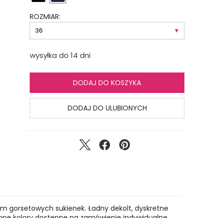
ROZMIAR:
wysyłka do 14 dni
DODAJ DO KOSZYKA
DODAJ DO ULUBIONYCH
em gorsetowych sukienek. Ładny dekolt, dyskretne
 Inne kolory dostępne na zamówienie indywidualne.