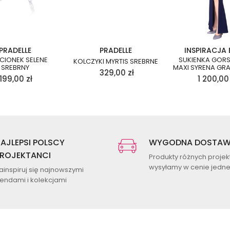
PRADELLE
PRADELLE
INSPIRACJA 
ŚCIONEK SELENE
SUKIENKA GOR
KOLCZYKI MYRTIS SREBRNE
SREBRNY
MAXI SYRENA G
329,00
zł
199,00
zł
1 200,00
AJLEPSI POLSCY
WYGODNA DOSTA
ROJEKTANCI
Produkty różnych proje
wysyłamy w cenie jednej
ainspiruj się najnowszymi
rendami i kolekcjami