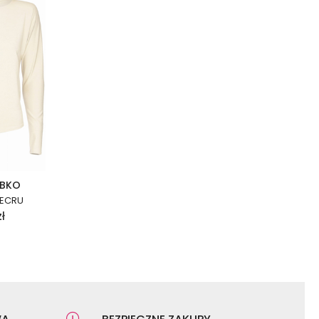
OBKO
 ECRU
zł