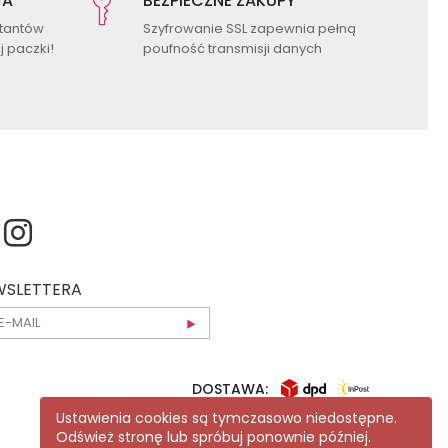
WA
BEZPIECZNE ZAKUPY
ktantów
Szyfrowanie SSL zapewnia pełną
 paczki!
poufność transmisji danych
EWSLETTERA
DOSTAWA:
Ustawienia cookies są tymczasowo niedostępne.
Odśwież stronę lub spróbuj ponownie później.