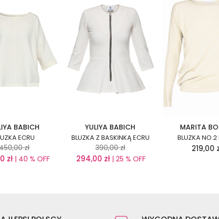
LIYA BABICH
YULIYA BABICH
MARITA B
LUZKA ECRU
BLUZKA Z BASKINKĄ ECRU
BLUZKA NO.2
450,00
zł
390,00
zł
219,00
00
zł
294,00
zł
| 40 % OFF
| 25 % OFF