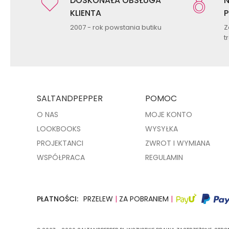
DOSKONAŁA OBSŁUGA
N
KLIENTA
P
2007 - rok powstania butiku
Z
t
SALTANDPEPPER
POMOC
O NAS
MOJE KONTO
LOOKBOOKS
WYSYŁKA
PROJEKTANCI
ZWROT I WYMIANA
WSPÓŁPRACA
REGULAMIN
PŁATNOŚCI:
PRZELEW
|
ZA POBRANIEM
|