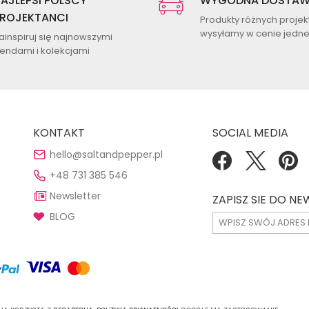
AJLEPSI POLSCY
WYGODNA DOSTA
ROJEKTANCI
Produkty różnych proje
wysyłamy w cenie jednej
ainspiruj się najnowszymi
rendami i kolekcjami
KONTAKT
SOCIAL MEDIA
hello@saltandpepper.pl
+48 731 385 546
Newsletter
ZAPISZ SIE DO N
BLOG