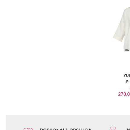
YU
B
270,