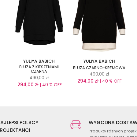
YULIYA BABICH
YULIYA BABICH
BLUZA Z KIESZENIAMI
BLUZA CZARNO-KREMOWA
CZARNA
490,00
zł
490,00
zł
294,00
zł
| 40 % OFF
294,00
zł
| 40 % OFF
AJLEPSI POLSCY
WYGODNA DOSTA
ROJEKTANCI
Produkty różnych proje