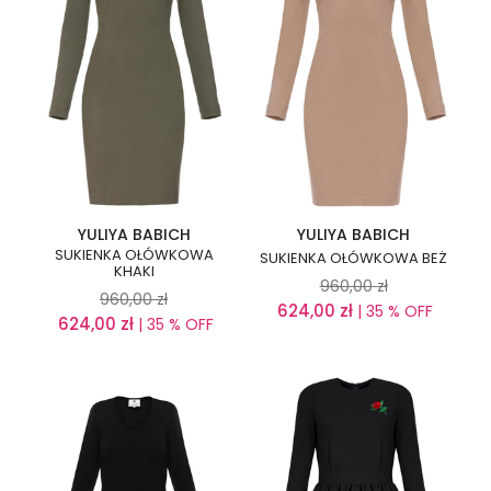
YULIYA BABICH
YULIYA BABICH
SUKIENKA OŁÓWKOWA
SUKIENKA OŁÓWKOWA BEŻ
KHAKI
960,00
zł
960,00
zł
624,00
zł
| 35 % OFF
624,00
zł
| 35 % OFF