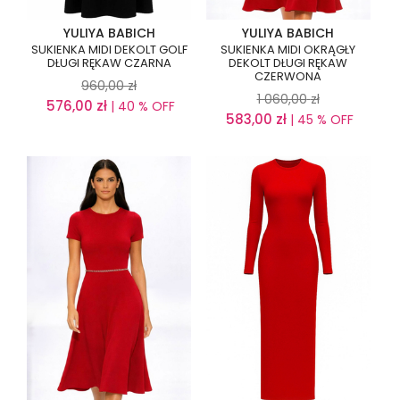
YULIYA BABICH
YULIYA BABICH
SUKIENKA MIDI DEKOLT GOLF
SUKIENKA MIDI OKRĄGŁY
DŁUGI RĘKAW CZARNA
DEKOLT DŁUGI RĘKAW
CZERWONA
960,00
zł
1 060,00
zł
576,00
zł
| 40 % OFF
583,00
zł
| 45 % OFF