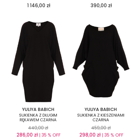
1 146,00
zł
390,00
zł
YULIYA BABICH
YULIYA BABICH
SUKIENKA Z DŁUGIM
SUKIENKA Z KIESZENIAMI
RĘKAWEM CZARNA
CZARNA
440,00
zł
459,00
zł
286,00
zł
298,00
zł
| 35 % OFF
| 35 % OFF