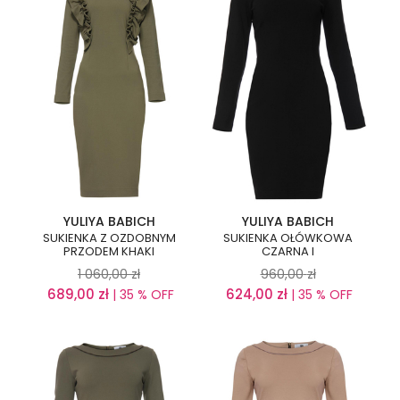
YULIYA BABICH
YULIYA BABICH
SUKIENKA Z OZDOBNYM
SUKIENKA OŁÓWKOWA
PRZODEM KHAKI
CZARNA I
1 060,00
zł
960,00
zł
689,00
zł
624,00
zł
| 35 % OFF
| 35 % OFF