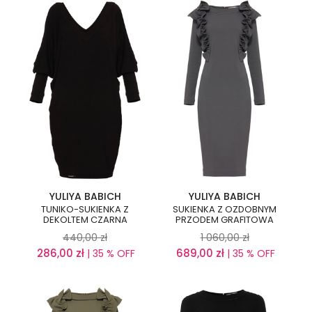
YULIYA BABICH
YULIYA BABICH
TUNIKO-SUKIENKA Z
SUKIENKA Z OZDOBNYM
DEKOLTEM CZARNA
PRZODEM GRAFITOWA
440,00
zł
1 060,00
zł
286,00
zł
689,00
zł
| 35 % OFF
| 35 % OFF