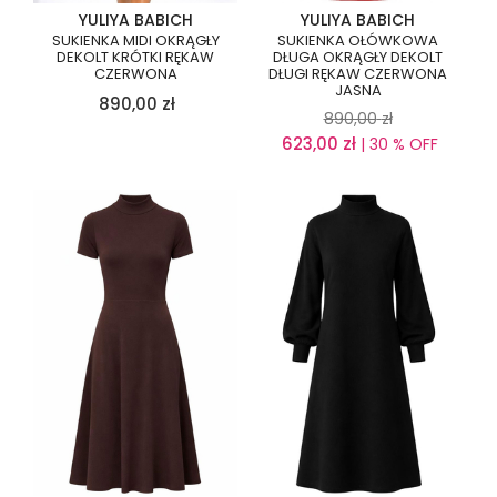
YULIYA BABICH
YULIYA BABICH
SUKIENKA MIDI OKRĄGŁY
SUKIENKA OŁÓWKOWA
DEKOLT KRÓTKI RĘKAW
DŁUGA OKRĄGŁY DEKOLT
CZERWONA
DŁUGI RĘKAW CZERWONA
JASNA
890,00
zł
890,00
zł
623,00
zł
| 30 % OFF