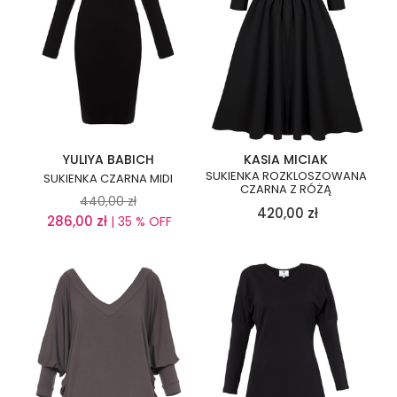
YULIYA BABICH
KASIA MICIAK
SUKIENKA ROZKLOSZOWANA
SUKIENKA CZARNA MIDI
CZARNA Z RÓŻĄ
440,00
zł
420,00
zł
286,00
zł
| 35 % OFF