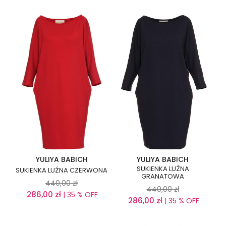
YULIYA BABICH
YULIYA BABICH
SUKIENKA LUŹNA
SUKIENKA LUŹNA CZERWONA
GRANATOWA
440,00
zł
440,00
zł
286,00
zł
| 35 % OFF
286,00
zł
| 35 % OFF