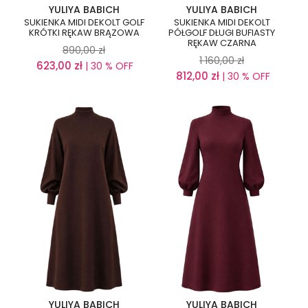
YULIYA BABICH
YULIYA BABICH
SUKIENKA MIDI DEKOLT GOLF
SUKIENKA MIDI DEKOLT
KRÓTKI RĘKAW BRĄZOWA
PÓŁGOLF DŁUGI BUFIASTY
RĘKAW CZARNA
890,00
zł
1 160,00
zł
623,00
zł
| 30 % OFF
812,00
zł
| 30 % OFF
YULIYA BABICH
YULIYA BABICH