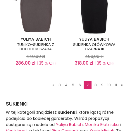
YULIYA BABICH
YULIYA BABICH
TUNIKO-SUKIENKA Z
SUKIENKA OŁÓWKOWA
DEKOLTEM SZARA
CZARNA III
440,00
zł
490,00
zł
286,00
zł
318,00
zł
| 35 % OFF
| 35 % OFF
«
3
4
5
6
7
8
9
10
11
»
SUKIENKI
W tej kategorii znajdziesz
sukienki
, które łączą różne
podejścia do kobiecej garderoby. Wśród propozycji
dostępne są modele od
Yuliya Babich
,
Monika Błotnicka
i
Verityhunt
, a także od
Rina Cossack
oraz
Kasia Miciak
. To