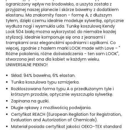
ograniczony wpływ na środowisko, a uszyta została z
przyjaznej naszej planecie i skórze bawełny z dodatkiem
elastanu. Ma znakomity fason - formę A, z dłuższym
tyłem, dzięki czemu idealnie modeluje sylwetkę, optycznie
wydłuża nogi i wysmukla uda. Tunikę koszulową Kendy
Look 504 białą można wykorzystać do niemalże każdej
stylizacji. Idealnie komponuje się ona z jeansami i
trampkami oraz eleganckimi spodniami i szpilkami. Co
więcej, zgodnie z hasłem marki LOOK made with Love - "
Różne pokolenia, różne doświadczenia - ten sam LOOK",
stworzona jest ona dla kobiet w każdym wieku.
UNIWERSALNE PIEKNO!
Skład: 94% bawełna, 6% elastan.
Tunika koszulowa typu szmizjerka.
Rozkloszowana forma typu A o przedłużonym tyle i
krótszym przodzie, optycznie wyszczupla sylwetkę.
Zapinana na guziki.
Długie rękawy z możliwością podwijania.
Certyfikat REACH (European Regilation for Registration,
Evaluation and Autorization of Chemicals).
Materiał posiada certyfikat jakości OEKO-TEX standard