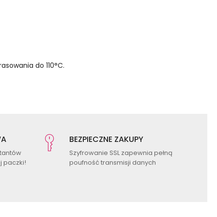
Ę
asowania do 110°C.
WA
BEZPIECZNE ZAKUPY
ktantów
Szyfrowanie SSL zapewnia pełną
 paczki!
poufność transmisji danych