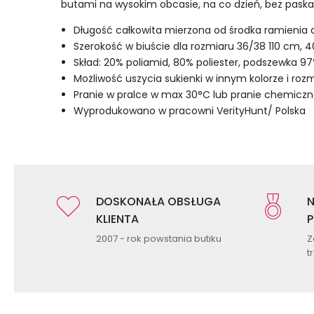
butami na wysokim obcasie, na co dzień, bez pask
Długość całkowita mierzona od środka ramienia d
Szerokość w biuście dla rozmiaru 36/38 110 cm, 
Skład: 20% poliamid, 80% poliester, podszewka 97
Możliwość uszycia sukienki w innym kolorze i ro
Pranie w pralce w max 30°C lub pranie chemiczn
Wyprodukowano w pracowni VerityHunt/ Polska
DOSKONAŁA OBSŁUGA
N
KLIENTA
P
2007 - rok powstania butiku
Z
t