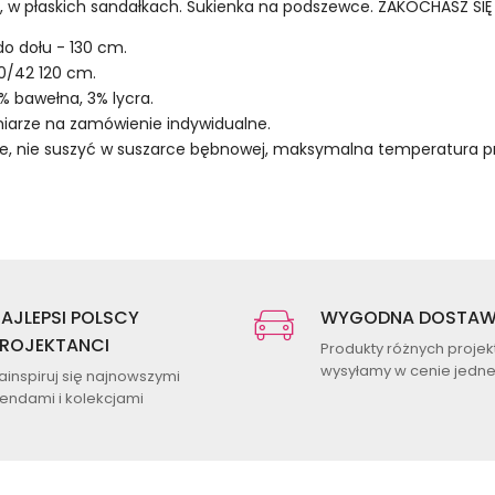
a, w płaskich sandałkach. Sukienka na podszewce. ZAKOCHASZ SI
o dołu - 130 cm.
40/42 120 cm.
% bawełna, 3% lycra.
zmiarze na zamówienie indywidualne.
e, nie suszyć w suszarce bębnowej, maksymalna temperatura pr
AJLEPSI POLSCY
WYGODNA DOSTA
ROJEKTANCI
Produkty różnych proje
wysyłamy w cenie jednej
ainspiruj się najnowszymi
rendami i kolekcjami