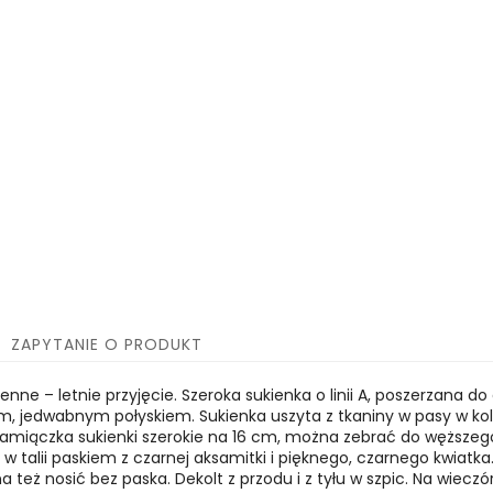
ZAPYTANIE O PRODUKT
senne – letnie przyjęcie. Szeroka sukienka o linii A, poszerzana d
m, jedwabnym połyskiem. Sukienka uszyta z tkaniny w pasy w kolor
amiączka sukienki szerokie na 16 cm, można zebrać do węższeg
 talii paskiem z czarnej aksamitki i pięknego, czarnego kwiatka
żna też nosić bez paska. Dekolt z przodu i z tyłu w szpic. Na wie