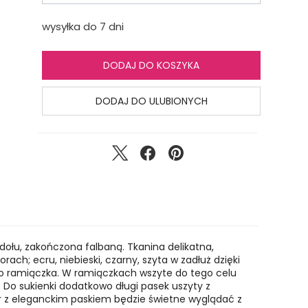
wysyłka do 7 dni
DODAJ DO KOSZYKA
DODAJ DO ULUBIONYCH
o dołu, zakończona falbaną. Tkanina delikatna,
ach; ecru, niebieski, czarny, szyta w zadłuż dzięki
o ramiączka. W ramiączkach wszyte do tego celu
. Do sukienki dodatkowo długi pasek uszyty z
czór z eleganckim paskiem będzie świetne wyglądać z