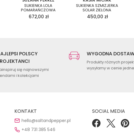
SUKIENKA LOLA
SUKIENKA SZMIZJERKA
POMARAŃCZOWA
SOLAR ZIELONA
672,00
zł
450,00
zł
AJLEPSI POLSCY
WYGODNA DOSTA
ROJEKTANCI
Produkty różnych proje
wysyłamy w cenie jednej
ainspiruj się najnowszymi
rendami i kolekcjami
KONTAKT
SOCIAL MEDIA
hello@saltandpepper.pl
+48 731 385 546