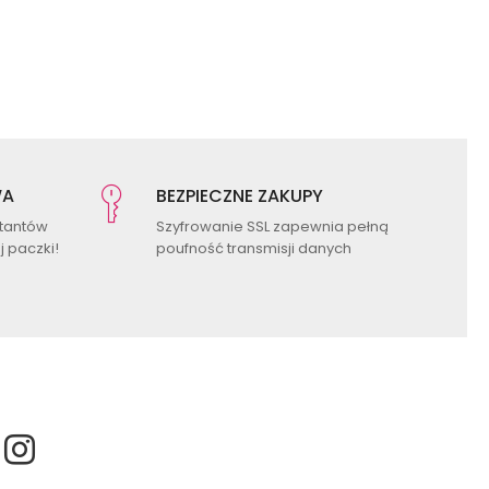
WA
BEZPIECZNE ZAKUPY
ktantów
Szyfrowanie SSL zapewnia pełną
 paczki!
poufność transmisji danych