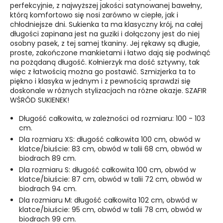
perfekcyjnie, z najwyższej jakości satynowanej bawełny,
którą komfortowo się nosi zarówno w ciepłe, jak i
chłodniejsze dni. Sukienka ta ma klasyczny krój, na całej
długości zapinana jest na guziki i dołączony jest do niej
osobny pasek, z tej samej tkaniny. Jej rękawy są długie,
proste, zakończone mankietami i łatwo dają się podwinąć
na pożądaną długość. Kołnierzyk ma dość sztywny, tak
więc z łatwością można go postawić. Szmizjerka ta to
piękno i klasyka w jednym i z pewnością sprawdzi się
doskonale w różnych stylizacjach na różne okazje. SZAFIR
WŚRÓD SUKIENEK!
Długość całkowita, w zależności od rozmiaru: 100 - 103
cm.
Dla rozmiaru XS: długość całkowita 100 cm, obwód w
klatce/biuście: 83 cm, obwód w talii 68 cm, obwód w
biodrach 89 cm.
Dla rozmiaru S: długość całkowita 100 cm, obwód w
klatce/biuście: 87 cm, obwód w talii 72 cm, obwód w
biodrach 94 cm.
Dla rozmiaru M: długość całkowita 102 cm, obwód w
klatce/biuście: 95 cm, obwód w talii 78 cm, obwód w
biodrach 99 cm.