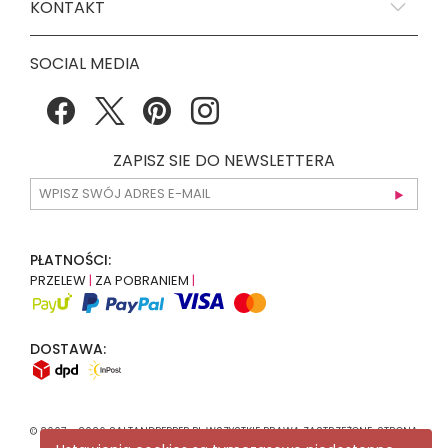
KONTAKT
SOCIAL MEDIA
ZAPISZ SIE DO NEWSLETTERA
PŁATNOŚCI:
PRZELEW
|
ZA POBRANIEM
|
DOSTAWA:
© 2007 - 2026 SALTANDPEPPER.PL WSZYSTKIE PRAWA ZASTRZEŻONE. STRONA
KORZYSTA Z
RECAPTCHA
.
POLITYKA PRYWATNOŚCI
GOOGLE MA