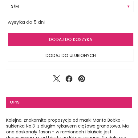
wysyłka do 5 dni
DODAJ DO KOSZYKA
DODAJ DO ULUBIONYCH
OPIS
Kolejna, znakomita propozycja od marki Marita Bobko -
sukienka No.3 z długim rękawem ciążowa granatowa. Ma
ona doskonały fason - w ramionach i biuście jest
dopasowana, a od biustu w dół poszerzana. Na dole ma