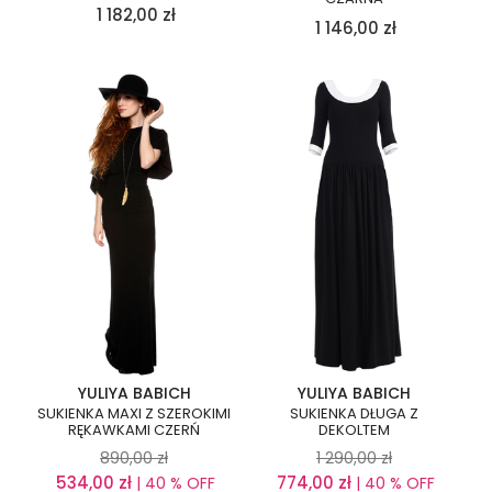
1 182,00
zł
1 146,00
zł
YULIYA BABICH
YULIYA BABICH
SUKIENKA MAXI Z SZEROKIMI
SUKIENKA DŁUGA Z
RĘKAWKAMI CZERŃ
DEKOLTEM
890,00
zł
1 290,00
zł
534,00
zł
774,00
zł
| 40 % OFF
| 40 % OFF