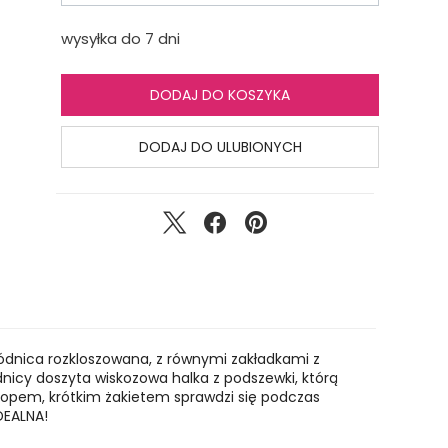
wysyłka do 7 dni
DODAJ DO KOSZYKA
DODAJ DO ULUBIONYCH
ódnica rozkloszowana, z równymi zakładkami z
dnicy doszyta wiskozowa halka z podszewki, którą
 topem, krótkim żakietem sprawdzi się podczas
DEALNA!