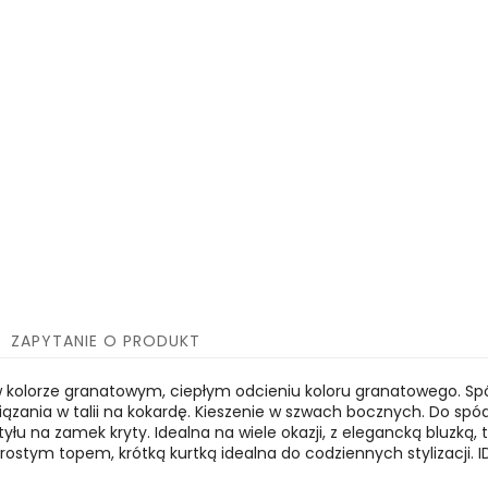
ZAPYTANIE O PRODUKT
 w kolorze granatowym, ciepłym odcieniu koloru granatowego. Sp
iązania w talii na kokardę. Kieszenie w szwach bocznych. Do spó
łu na zamek kryty. Idealna na wiele okazji, z elegancką bluzką,
rostym topem, krótką kurtką idealna do codziennych stylizacji. I