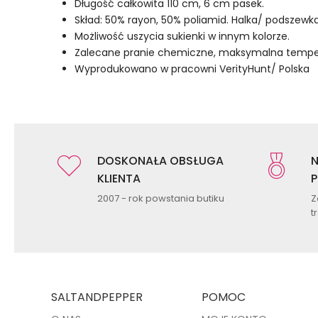
Długość całkowita 110 cm, 6 cm pasek.
Skład: 50% rayon, 50% poliamid. Halka/ podszewk
Możliwość uszycia sukienki w innym kolorze.
Zalecane pranie chemiczne, maksymalna temper
Wyprodukowano w pracowni VerityHunt/ Polska
DOSKONAŁA OBSŁUGA
N
KLIENTA
P
2007 - rok powstania butiku
Z
t
SALTANDPEPPER
POMOC