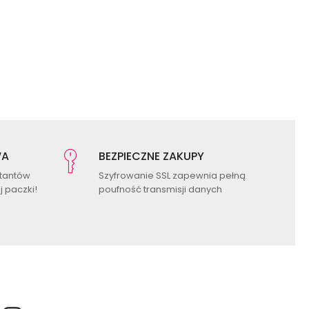
WA
BEZPIECZNE ZAKUPY
ktantów
Szyfrowanie SSL zapewnia pełną
 paczki!
poufność transmisji danych