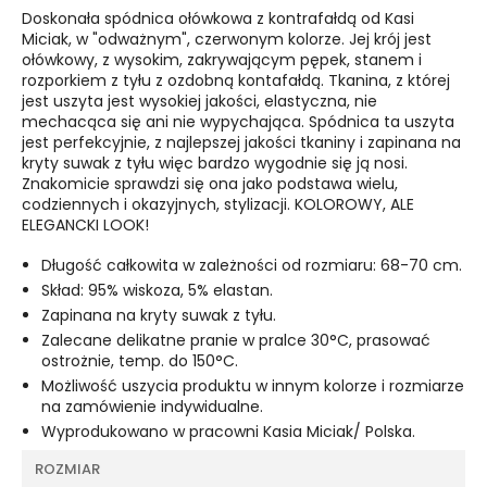
Doskonała spódnica ołówkowa z kontrafałdą od Kasi
Miciak, w "odważnym", czerwonym kolorze. Jej krój jest
ołówkowy, z wysokim, zakrywającym pępek, stanem i
rozporkiem z tyłu z ozdobną kontafałdą. Tkanina, z której
jest uszyta jest wysokiej jakości, elastyczna, nie
mechacąca się ani nie wypychająca. Spódnica ta uszyta
jest perfekcyjnie, z najlepszej jakości tkaniny i zapinana na
kryty suwak z tyłu więc bardzo wygodnie się ją nosi.
Znakomicie sprawdzi się ona jako podstawa wielu,
codziennych i okazyjnych, stylizacji. KOLOROWY, ALE
ELEGANCKI LOOK!
Długość całkowita w zależności od rozmiaru: 68-70 cm.
Skład: 95% wiskoza, 5% elastan.
Zapinana na kryty suwak z tyłu.
Zalecane delikatne pranie w pralce 30°C, prasować
ostrożnie, temp. do 150°C.
Możliwość uszycia produktu w innym kolorze i rozmiarze
na zamówienie indywidualne.
Wyprodukowano w pracowni Kasia Miciak/ Polska.
ROZMIAR