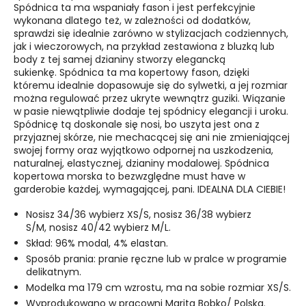
Spódnica ta ma wspaniały fason i jest perfekcyjnie
wykonana dlatego też, w zależności od dodatków,
sprawdzi się idealnie zarówno w stylizacjach codziennych,
jak i wieczorowych, na przykład zestawiona z bluzką lub
body z tej samej dzianiny stworzy elegancką
sukienkę. Spódnica ta ma kopertowy fason, dzięki
któremu idealnie dopasowuje się do sylwetki, a jej rozmiar
można regulować przez ukryte wewnątrz guziki. Wiązanie
w pasie niewątpliwie dodaje tej spódnicy elegancji i uroku.
Spódnicę tą doskonale się nosi, bo uszyta jest ona z
przyjaznej skórze, nie mechacącej się ani nie zmieniającej
swojej formy oraz wyjątkowo odpornej na uszkodzenia,
naturalnej, elastycznej, dzianiny modalowej. Spódnica
kopertowa morska to bezwzględne must have w
garderobie każdej, wymagającej, pani. IDEALNA DLA CIEBIE!
Nosisz 34/36 wybierz XS/S, nosisz 36/38 wybierz
S/M, nosisz 40/42 wybierz M/L.
Skład: 96% modal, 4% elastan.
Sposób prania: pranie ręczne lub w pralce w programie
delikatnym.
Modelka ma 179 cm wzrostu, ma na sobie rozmiar XS/S.
Wyprodukowano w pracowni Marita Bobko/ Polska.