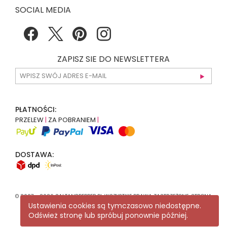
SOCIAL MEDIA
ZAPISZ SIE DO NEWSLETTERA
PŁATNOŚCI:
PRZELEW
|
ZA POBRANIEM
|
DOSTAWA:
© 2007 - 2026 SALTANDPEPPER.PL WSZYSTKIE PRAWA ZASTRZEŻONE. STRONA
KORZYSTA Z
RECAPTCHA
.
POLITYKA PRYWATNOŚCI
GOOGLE MA
Ustawienia cookies są tymczasowo niedostępne.
ZASTOSOWANIE.
Odśwież stronę lub spróbuj ponownie później.