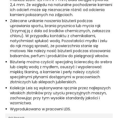
2,4 mm. Ze względu na naturalne pochodzenie kamieni
ich odcień może się nieznacznie różnić od odcienia
kamieni pokazanych na zdjęciach.
Zalecane unikanie noszenia biżuterii podczas
uprawiania sportu, brania prysznica lub mycia rąk
(trzymaj ją z dala od środków chemicznych, zwłaszcza
chloru). W przypadku kontaktu z chemikaliami,
natychmiast spłukać wodą. Pozostałości mydła i żelu
do rąk mogą sprawić, że powierzchnia stanie się
matowa. Nie należy nosić biżuterii podczas stosowania
balsamów, perfum i produktów do pielęgnacji włosów.
Biżuterię można czyścić specjalną ściereczką do srebra
lub ciepłą wodą z mydłem, osuszyć i wypolerować
miękką tkaniną, a kamienie i perły należy czyścić
specjalnymi płynami dostępnymi w pracowniach
złotniczych lub sklepach jubilerskich.
Kolekcje Leis są wykonywane ręcznie przez najlepszych
włoskich złotników przy użyciu precyzyjnych maszyn,
zachowując przy tym wysokie standardy jakości i
wzornictwa.
Wyprodukowano w pracowni LEIS.