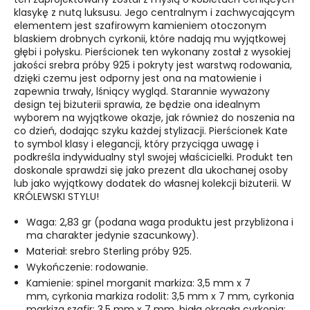
klasykę z nutą luksusu. Jego centralnym i zachwycającym
elementem jest szafirowym kamieniem otoczonym
blaskiem drobnych cyrkonii, które nadają mu wyjątkowej
głębi i połysku. Pierścionek ten w
ykonany został z wysokiej
jakości srebra próby 925 i pokryty jest warstwą rodowania,
dzięki czemu jest odporny jest ona na matowienie i
zapewnia trwały, lśniący wygląd. Starannie wyważony
design tej biżuterii sprawia, że będzie ona idealnym
wyborem na wyjątkowe okazje, jak również do noszenia na
co dzień, dodając szyku każdej stylizacji.
Pierścionek Kate
to symbol klasy i elegancji, który przyciąga uwagę i
podkreśla indywidualny styl swojej właścicielki. Produkt ten
doskonale sprawdzi się jako prezent dla ukochanej osoby
lub jako wyjątkowy dodatek do własnej kolekcji biżuterii. W
KRÓLEWSKI STYLU!
Waga: 2,83 gr (podana waga produktu jest przybliżona i
ma charakter jedynie szacunkowy).
Materiał: srebro Sterling próby 925.
Wykończenie: rodowanie.
Kamienie: spinel morganit markiza: 3,5 mm x 7
mm, cyrkonia markiza rodolit: 3,5 mm x 7 mm, cyrkonia
markiza szafir: 3,5 mm x 7 mm, biała okrągła cyrkonia: