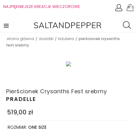
NAJPIĘKNIEJSZE KREACJE WIECZOROWE
0
strona główna
dodatki
biżuteria
pierścionek crysanths
/
/
/
fest srebrny
Pierścionek Crysanths Fest srebrny
PRADELLE
519,00
zł
ROZMIAR:
ONE SIZE