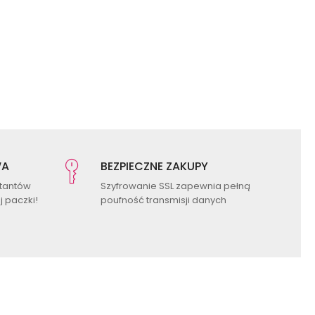
WA
BEZPIECZNE ZAKUPY
ktantów
Szyfrowanie SSL zapewnia pełną
 paczki!
poufność transmisji danych