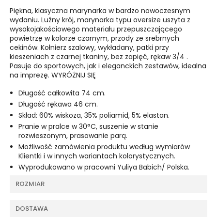
Piękna, klasyczna marynarka w bardzo nowoczesnym
wydaniu. Luźny krój, marynarka typu oversize uszyta z
wysokojakościowego materiału przepuszczającego
powietrzę w kolorze czarnym, przody ze srebrnych
cekinów. Kołnierz szalowy, wykładany, patki przy
kieszeniach z czarnej tkaniny, bez zapięć, rękaw 3/4 .
Pasuje do sportowych, jak i eleganckich zestawów, idealna
na imprezę. WYRÓŻNIJ SIĘ
Długość całkowita 74 cm.
Długość rękawa 46 cm.
Skład: 60% wiskoza, 35% poliamid, 5% elastan.
Pranie w pralce w 30°C, suszenie w stanie
rozwieszonym, prasowanie parą.
Możliwość zamówienia produktu według wymiarów
Klientki i w innych wariantach kolorystycznych.
Wyprodukowano w pracowni Yuliya Babich/ Polska.
ROZMIAR
DOSTAWA