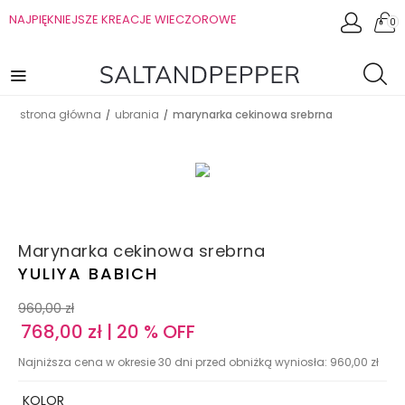
NAJPIĘKNIEJSZE KREACJE WIECZOROWE
0
strona główna
ubrania
marynarka cekinowa srebrna
/
/
Marynarka cekinowa srebrna
YULIYA BABICH
960,00
zł
768,00
zł
| 20 % OFF
Najniższa cena w okresie 30 dni przed obniżką wyniosła:
960,00
zł
KOLOR