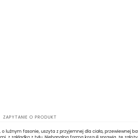
ZAPYTANIE O PRODUKT
 o luźnym fasonie, uszyta z przyjemnej dla ciała, przewiewnej b
mi, z zakładką z tyłu. Niebanalna forma koszuli sprawia, że zało