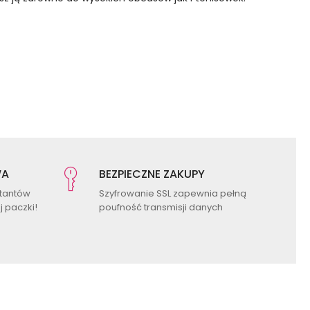
WA
BEZPIECZNE ZAKUPY
ktantów
Szyfrowanie SSL zapewnia pełną
 paczki!
poufność transmisji danych