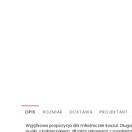
OPIS
ROZMIAR
DOSTAWA
PROJEKTANT
Wyjątkowa propozycja dla miłośniczek koszul. Długa,
guziki, z kołnierzykiem, długimi rękawami z mankieta