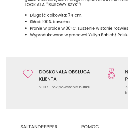
LOOK A'LA ""BIUROWY SZYK""!
Długość całkowita: 74 cm.
Skład: 100% bawełna.
Pranie w pralce w 30°C, suszenie w stanie rozwi
Wyprodukowano w pracowni Yuliya Babich/ Polsk
DOSKONAŁA OBSŁUGA
N
KLIENTA
P
2007 - rok powstania butiku
Z
t
SALTANDPEPPER
POMOC