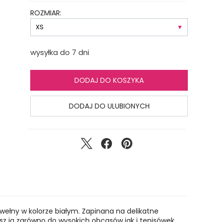
ROZMIAR:
wysyłka do 7 dni
DODAJ DO KOSZYKA
DODAJ DO ULUBIONYCH
awełny w kolorze białym. Zapinana na delikatne
żysz ją zarówno do wysokich obcasów jak i tenisówek.