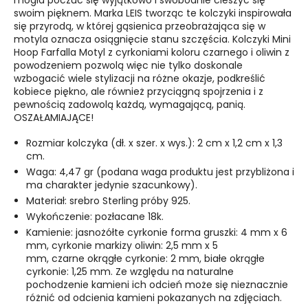
mogła poczuć się wyjątkowo i swobodnie cieszyć się
swoim pięknem. Marka LEIS tworząc te kolczyki inspirowała
się przyrodą, w której gąsienica przeobrażająca się w
motyla oznacza osiągnięcie stanu szczęścia. Kolczyki Mini
Hoop Farfalla Motyl z cyrkoniami koloru czarnego i oliwin z
powodzeniem pozwolą więc nie tylko doskonale
wzbogacić wiele stylizacji na różne okazje, podkreślić
kobiece piękno, ale również przyciągną spojrzenia i z
pewnością zadowolą każdą, wymagającą, panią.
OSZAŁAMIAJĄCE!
Rozmiar kolczyka (dł. x szer. x wys.): 2 cm x 1,2 cm x 1,3
cm.
Waga: 4,47 gr (podana waga produktu jest przybliżona i
ma charakter jedynie szacunkowy).
Materiał: srebro Sterling próby 925.
Wykończenie: pozłacane 18k.
Kamienie: jasnożółte cyrkonie forma gruszki: 4 mm x 6
mm, cyrkonie markizy oliwin: 2,5 mm x 5
mm, czarne okrągłe cyrkonie: 2 mm, białe okrągłe
cyrkonie: 1,25 mm. Ze względu na naturalne
pochodzenie kamieni ich odcień może się nieznacznie
różnić od odcienia kamieni pokazanych na zdjęciach.