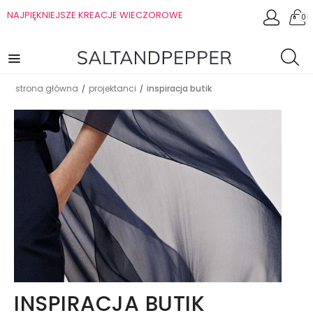
NAJPIĘKNIEJSZE KREACJE WIECZOROWE
0
strona główna
projektanci
inspiracja butik
/
/
INSPIRACJA BUTIK