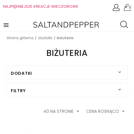
NAJPIĘKNIEJSZE KREACJE WIECZOROWE
0
strona główna
dodatki
biżuteria
/
/
BIŻUTERIA
DODATKI
FILTRY
40 NA STRONIE
CENA ROSNĄCO