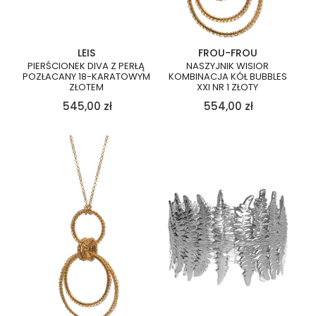
LEIS
FROU-FROU
PIERŚCIONEK DIVA Z PERŁĄ
NASZYJNIK WISIOR
POZŁACANY 18-KARATOWYM
KOMBINACJA KÓŁ BUBBLES
ZŁOTEM
XXI NR 1 ZŁOTY
545,00
zł
554,00
zł