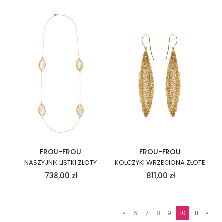
FROU-FROU
FROU-FROU
NASZYJNIK LISTKI ZŁOTY
KOLCZYKI WRZECIONA ZŁOTE
738,00
zł
811,00
zł
«
6
7
8
9
10
11
»