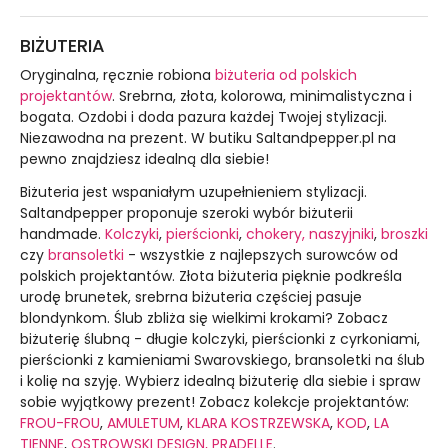
BIŻUTERIA
Oryginalna, ręcznie robiona
biżuteria od polskich
projektantów
. Srebrna, złota, kolorowa, minimalistyczna i
bogata. Ozdobi i doda pazura każdej Twojej stylizacji.
Niezawodna na prezent. W butiku Saltandpepper.pl na
pewno znajdziesz idealną dla siebie!
Biżuteria jest wspaniałym uzupełnieniem stylizacji.
Saltandpepper proponuje szeroki wybór biżuterii
handmade.
Kolczyki
,
pierścionki
,
chokery, naszyjniki
,
broszki
czy
bransoletki
- wszystkie z najlepszych surowców od
polskich projektantów. Złota biżuteria pięknie podkreśla
urodę brunetek, srebrna biżuteria częściej pasuje
blondynkom. Ślub zbliża się wielkimi krokami? Zobacz
biżuterię ślubną - długie kolczyki, pierścionki z cyrkoniami,
pierścionki z kamieniami Swarovskiego, bransoletki na ślub
i kolię na szyję. Wybierz idealną biżuterię dla siebie i spraw
sobie wyjątkowy prezent! Zobacz kolekcje projektantów:
FROU-FROU
,
AMULETUM
,
KLARA KOSTRZEWSKA
,
KOD
,
LA
TIENNE
,
OSTROWSKI DESIGN,
PRADELLE
.