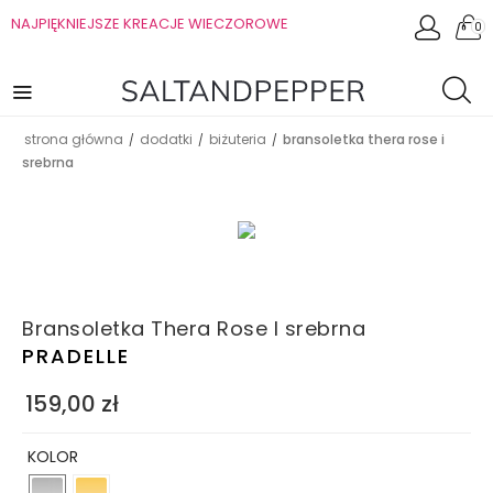
NAJPIĘKNIEJSZE KREACJE WIECZOROWE
0
strona główna
dodatki
biżuteria
bransoletka thera rose i
/
/
/
srebrna
Bransoletka Thera Rose I srebrna
PRADELLE
159,00
zł
KOLOR