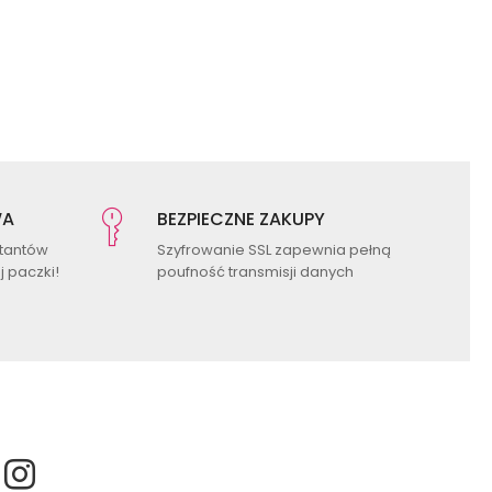
WA
BEZPIECZNE ZAKUPY
ktantów
Szyfrowanie SSL zapewnia pełną
 paczki!
poufność transmisji danych