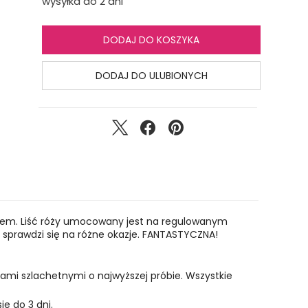
wysyłka do 2 dni
DODAJ DO KOSZYKA
DODAJ DO ULUBIONYCH
rebrem. Liść róży umocowany jest na regulowanym
ie sprawdzi się na różne okazje. FANTASTYCZNA!
lami szlachetnymi o najwyższej próbie. Wszystkie
ie do 3 dni.