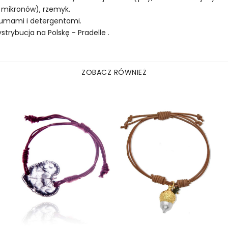
0 mikronów), rzemyk.
rfumami i detergentami.
rybucja na Polskę - Pradelle .
ZOBACZ RÓWNIEŻ