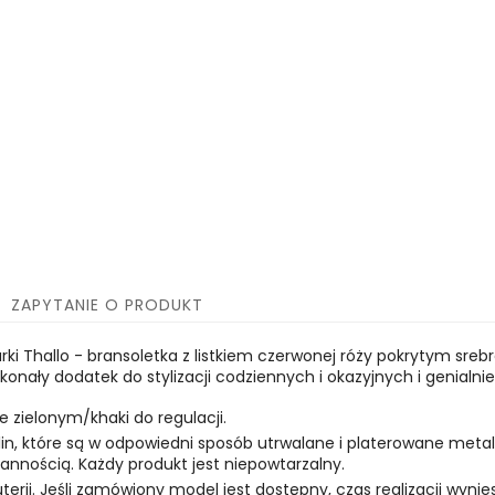
ZAPYTANIE O PRODUKT
arki Thallo - bransoletka z listkiem czerwonej róży pokrytym s
konały dodatek do stylizacji codziennych i okazyjnych i genialn
e zielonym/khaki do regulacji.
oślin, które są w odpowiedni sposób utrwalane i platerowane meta
nnością. Każdy produkt jest niepowtarzalny.
uterii. Jeśli zamówiony model jest dostępny, czas realizacji wynies