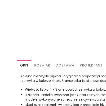
OPIS
ROZMIAR
DOSTAWA
PROJEKTANT
Kolejna niezwykle piękna i oryginalna propozycja m
rzemyku w kolorze khaki. Bransoletka ta stanowi dos
Wielkość listka 4 x 3 cm, obwód rzemyka w kolorz
Biżuteria Pardelle tworzona jest z naturalnych r
modele wykonywane są ręcznie z największą stara
Długi czas realizacji związany jest z produkcją biż