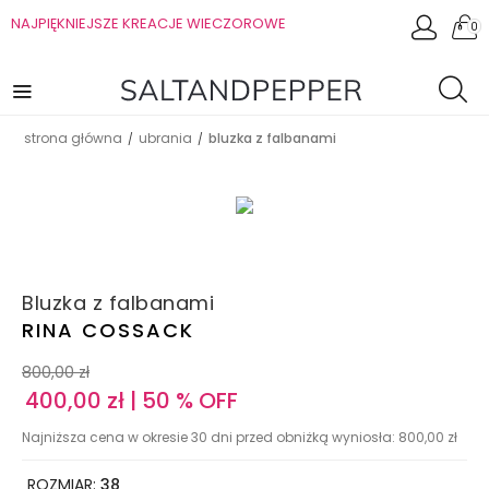
NAJPIĘKNIEJSZE KREACJE WIECZOROWE
0
strona główna
ubrania
bluzka z falbanami
/
/
Bluzka z falbanami
RINA COSSACK
800,00
zł
400,00
zł
| 50 % OFF
Najniższa cena w okresie 30 dni przed obniżką wyniosła:
800,00
zł
ROZMIAR:
38