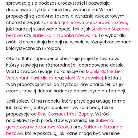
sprawdzają się podczas uroczystości i pozwalają
dopasować styl do charakteru wydarzenia. Wśród
propozycji są zarówno fasony o wyraźnie wieczorowym
charakterze, jak
Sukienka gorsetowa wieczorowa różowa
,
jak i bardziej stonowane opcje, takie jak
Sukienka Suzanne
beżowa
czy
Sukienka hiszpanka czerwona
. To wybór dla
osób, które szukają kreacji na wesele w różnych odsłonach
kolorystycznych i krojach.
Oferta Saltandpepper.pl obejmuje projekty twórców,
którzy stawiają na różnorodność i dopracowane detale.
Warto zwrócić uwagę na kolekcje od
Moniki Błotnickiej
,
Verityhunt
,
Kasi Miciak
oraz
Marii Wiatrowskiej
. Każda z
tych propozycji wnosi do stylizacji inny charakter, dzięki
czemu łatwiej dobrać sukienkę do własnych preferencji.
Jeśli zależy Ci na modelu, który przyciąga uwagę formą
lub kolorem, dobrym punktem wyjścia będą także
propozycje od
Riny Cossack
i
Kasi Zapały
. Wśród
najciekawszych produktów wyróżniają się
Sukienka
gorsetowa wieczorowa różowa
oraz
Sukienka Suzanne
beżowa
, które pokazują, jak różne mogą być weselne