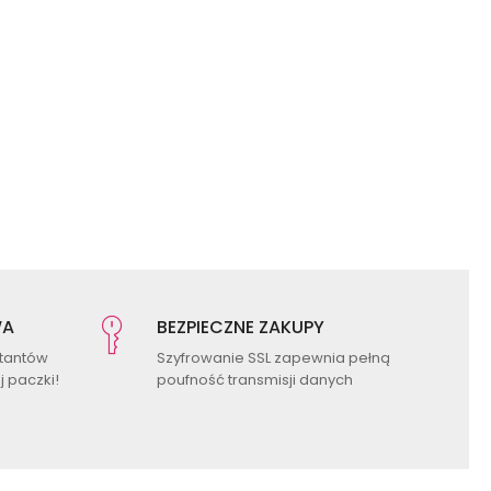
WA
BEZPIECZNE ZAKUPY
ktantów
Szyfrowanie SSL zapewnia pełną
 paczki!
poufność transmisji danych