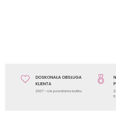
DOSKONAŁA OBSŁUGA
N
KLIENTA
P
2007 - rok powstania butiku
Z
t