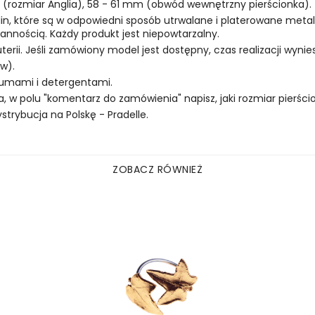
21 (rozmiar Anglia), 58 - 61 mm (obwód wewnętrzny pierścionka).
oślin, które są w odpowiedni sposób utrwalane i platerowane meta
nnością. Każdy produkt jest niepowtarzalny.
uterii. Jeśli zamówiony model jest dostępny, czas realizacji wynies
w).
rfumami i detergentami.
, w polu "komentarz do zamówienia" napisz, jaki rozmiar pierścio
rybucja na Polskę - Pradelle.
ZOBACZ RÓWNIEŻ