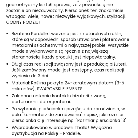
geometryczny kształt sprawia, że z pewnością nie
zostanie on niezauważony. Pierścionek ten znakomicie
wzbogaci wiele, nawet niezwykle wyjątkowych, stylizacji.
GODNY PODZIU!
Biżuteria Pardelle tworzona jest z naturalnych roślin,
które są w odpowiedni sposób utrwalane i platerowane
metalami szlachetnymi o najwyższej próbie. Wszystkie
modele wykonywane są ręcznie z największą
starannością. Każdy produkt jest niepowtarzalny.
Długi czas realizacji związany jest z produkcją biżuterii.
Jeśli zamówiony model jest dostępny, czas realizacji
wyniesie do 3 dni.
Materiał: Roślina pokryta 24-karatowym złotem (3-5
mikronów), SWAROVSKI ELEMENTS.
Zalecane unikanie kontaktu biżuterii z wodą,
perfumami i detergentami.
Po wybraniu pierścionka i przejściu do zamówienia, w
polu "komentarz do zamówienia" napisz, jaki rozmiar
pierścionka Cię interesuje np. "Rozmiar pierścionka 13"
Wyprodukowano w pracowni Thallo/ Wyłączna
dystrybucja na Polskę - Pradelle.