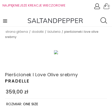
NAJPIĘKNIEJSZE KREACJE WIECZOROWE
0
strona główna
dodatki
biżuteria
pierścionek i love olive
/
/
/
srebrny
Pierścionek I Love Olive srebrny
PRADELLE
359,00
zł
ROZMIAR:
ONE SIZE