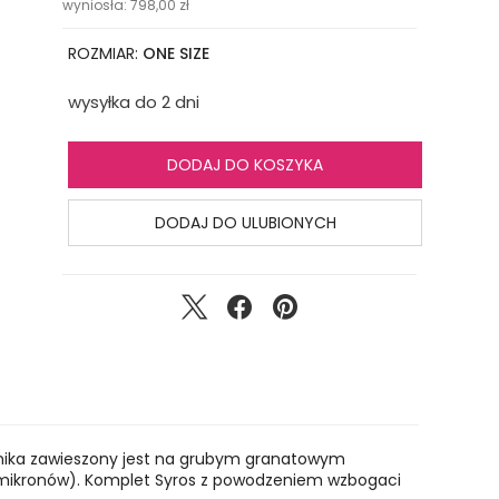
wyniosła:
798,00
zł
ROZMIAR:
ONE SIZE
wysyłka do 2 dni
DODAJ DO KOSZYKA
DODAJ DO ULUBIONYCH
szyjnika zawieszony jest na grubym granatowym
20 mikronów). Komplet Syros z powodzeniem wzbogaci