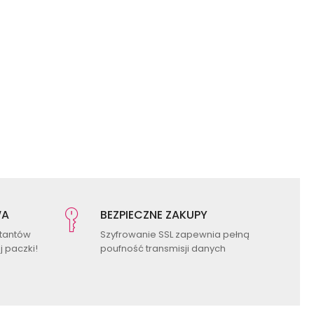
WA
BEZPIECZNE ZAKUPY
ktantów
Szyfrowanie SSL zapewnia pełną
 paczki!
poufność transmisji danych