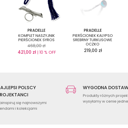
PRADELLE
PRADELLE
KOMPLET NASZYJNIK
PIERŚCIONEK KALYPSO
PIERŚCIONEK SYROS
SREBRNY TURKUSOWE
OCZKO
468,00
zł
219,00
zł
421,00
zł
| 10 % OFF
AJLEPSI POLSCY
WYGODNA DOSTA
ROJEKTANCI
Produkty różnych proje
wysyłamy w cenie jednej
ainspiruj się najnowszymi
rendami i kolekcjami