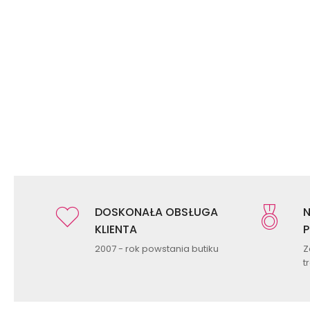
DOSKONAŁA OBSŁUGA
N
KLIENTA
P
2007 - rok powstania butiku
Z
t