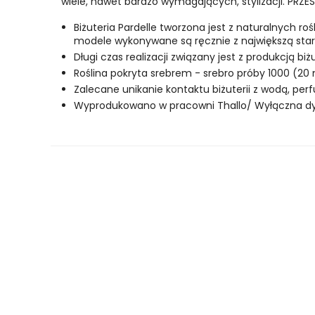
wiele, nawet bardzo wymagających, stylizacji. PRZE
Biżuteria Pardelle tworzona jest z naturalnych r
modele wykonywane są ręcznie z największą stara
Długi czas realizacji związany jest z produkcją biż
Roślina pokryta srebrem - srebro próby 1000 (20
Zalecane unikanie kontaktu biżuterii z wodą, pe
Wyprodukowano w pracowni Thallo/ Wyłączna dyst