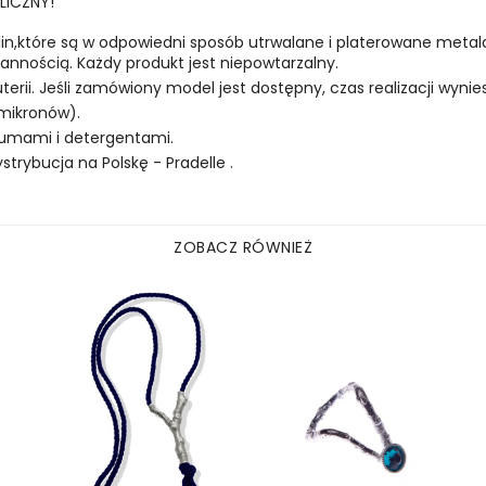
ŚLICZNY!
oślin,które są w odpowiedni sposób utrwalane i platerowane meta
nnością. Każdy produkt jest niepowtarzalny.
uterii. Jeśli zamówiony model jest dostępny, czas realizacji wynies
 mikronów).
rfumami i detergentami.
rybucja na Polskę - Pradelle .
ZOBACZ RÓWNIEŻ