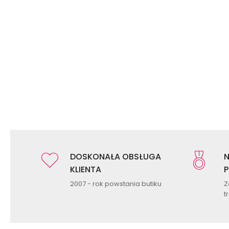
DOSKONAŁA OBSŁUGA
N
KLIENTA
P
2007 - rok powstania butiku
Z
t