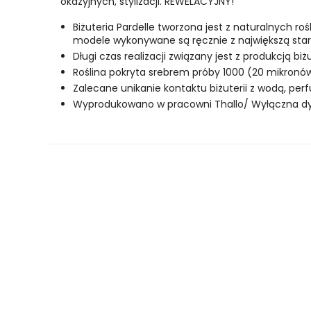
okazyjnych, stylizacji. REWELACYJNY!
Biżuteria Pardelle tworzona jest z naturalnych r
modele wykonywane są ręcznie z największą stara
Długi czas realizacji związany jest z produkcją biż
Roślina pokryta srebrem próby 1000 (20 mikronów)
Zalecane unikanie kontaktu biżuterii z wodą, pe
Wyprodukowano w pracowni Thallo/ Wyłączna dyst