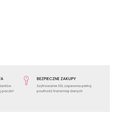
WA
BEZPIECZNE ZAKUPY
ktantów
Szyfrowanie SSL zapewnia pełną
 paczki!
poufność transmisji danych