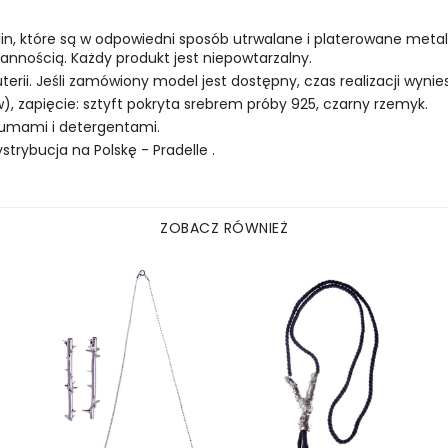
oślin, które są w odpowiedni sposób utrwalane i platerowane meta
nnością. Każdy produkt jest niepowtarzalny.
uterii. Jeśli zamówiony model jest dostępny, czas realizacji wynies
, zapięcie: sztyft pokryta srebrem próby 925, czarny rzemyk.
rfumami i detergentami.
rybucja na Polskę - Pradelle .
ZOBACZ RÓWNIEŻ