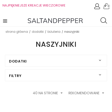
NAJPIĘKNIEJSZE KREACJE WIECZOROWE
0
strona główna
dodatki
biżuteria
naszyjniki
/
/
/
NASZYJNIKI
DODATKI
FILTRY
40 NA STRONIE
REKOMENDOWANE