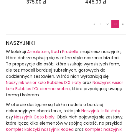
375,00
zł
445,00
zł
«
1
2
3
»
NASZYJNIKI
W kolekcji
Amuletum
,
Kod
i
Pradelle
znajdziesz naszyjniki,
które dobrze wpisują się w różne style noszenia biżuterii.
To propozycje dla osób, które szukają wyrazistych form,
ale też modeli bardziej subtelnych, gotowych do
codziennych zestawień. Wśród nich wyróżniają się
Naszyjnik wisior koło Bubbles IXX złoty
oraz
Naszyjnik wisior
koło Bubbles IXX ciemne srebro
, które przyciągają uwagę
formą i kolorem.
W ofercie dostępne są także modele o bardziej
dekoracyjnym charakterze, takie jak
Naszyjnik listki złoty
czy
Naszyjnik Ceto biały
. Obok nich pojawiają się zestawy,
które łączą kilka elementów w spójną całość, na przykład
Komplet kolczyki naszyjnik Rodea
oraz
Komplet naszyjnik