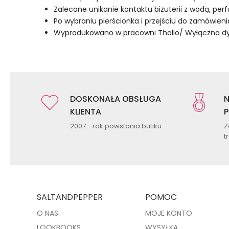
Zalecane unikanie kontaktu biżuterii z wodą, pe
Po wybraniu pierścionka i przejściu do zamówienia
Wyprodukowano w pracowni Thallo/ Wyłączna dyst
DOSKONAŁA OBSŁUGA
N
KLIENTA
P
2007 - rok powstania butiku
Z
t
SALTANDPEPPER
POMOC
O NAS
MOJE KONTO
LOOKBOOKS
WYSYŁKA