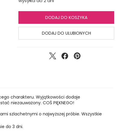
wysyłka do 2 dni
DODAJ DO KOSZYKA
DODAJ DO ULUBIONYCH
ącego charakteru. Wyjątkowości dodaje
zostać niezauważony. COŚ PIĘKNEGO!
lami szlachetnymi o najwyższej próbie. Wszystkie
ie do 3 dni.