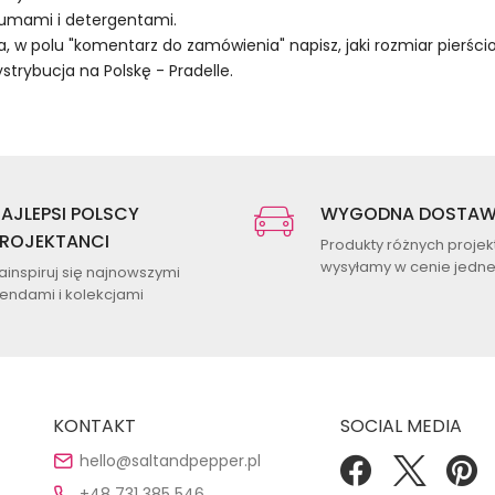
rfumami i detergentami.
, w polu "komentarz do zamówienia" napisz, jaki rozmiar pierścio
rybucja na Polskę - Pradelle.
AJLEPSI POLSCY
WYGODNA DOSTA
ROJEKTANCI
Produkty różnych proje
wysyłamy w cenie jednej
ainspiruj się najnowszymi
rendami i kolekcjami
KONTAKT
SOCIAL MEDIA
hello@saltandpepper.pl
+48 731 385 546