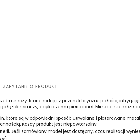
ZAPYTANIE O PRODUKT
ek mimozy, które nadają, z pozoru klasycznej całości, intryguj
urą gałązek mimozy, dzięki czemu pierścionek Mimosa nie może 
oślin, które są w odpowiedni sposób utrwalane i platerowane meta
nnością. Każdy produkt jest niepowtarzalny.
uterii. Jeśli zamówiony model jest dostępny, czas realizacji wynies
ów).