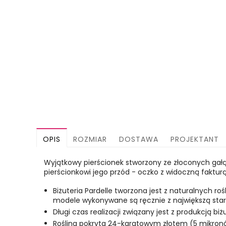
OPIS
ROZMIAR
DOSTAWA
PROJEKTANT
Wyjątkowy pierścionek stworzony ze złoconych gałąz
pierścionkowi jego przód - oczko z widoczną fakt
Biżuteria Pardelle tworzona jest z naturalnych r
modele wykonywane są ręcznie z największą stara
Długi czas realizacji związany jest z produkcją biż
Roślina pokryta 24-karatowym złotem (5 mikron