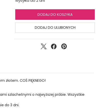
wysyłka do 2 dni
DODAJ DO KOSZYKA
DODAJ DO ULUBIONYCH
owym złotem. COŚ PIĘKNEGO!
lami szlachetnymi o najwyższej próbie. Wszystkie
ie do 3 dni.