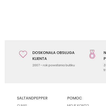
DOSKONAŁA OBSŁUGA
N
KLIENTA
P
2007 - rok powstania butiku
Z
t
SALTANDPEPPER
POMOC
O NAS
MOJE KONTO