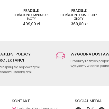
PRADELLE
PRADELLE
PIERŚCIONEK MINIATURE
PIERŚCIONEK SIMPLICITY
ZŁOTY
ZŁOTY
409,00
zł
369,00
zł
AJLEPSI POLSCY
WYGODNA DOSTA
ROJEKTANCI
Produkty różnych proje
wysyłamy w cenie jednej
ainspiruj się najnowszymi
rendami i kolekcjami
KONTAKT
SOCIAL MEDIA
hello@saltandpepper.pl