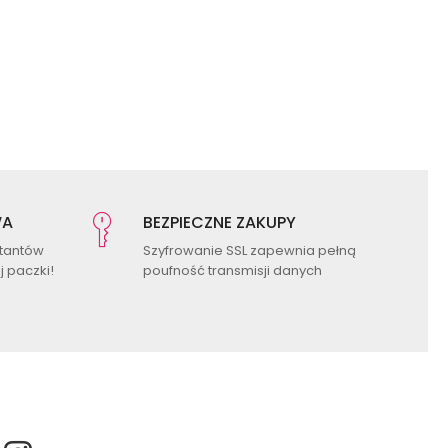
WA
BEZPIECZNE ZAKUPY
ktantów
Szyfrowanie SSL zapewnia pełną
 paczki!
poufność transmisji danych