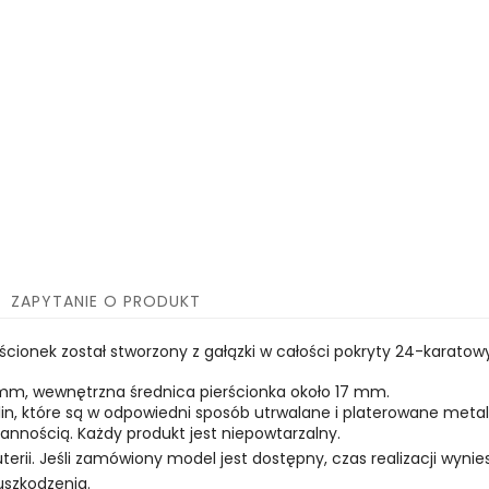
ZAPYTANIE O PRODUKT
rścionek został stworzony z gałązki w całości pokryty 24-karat
mm, wewnętrzna średnica pierścionka około 17 mm.
oślin, które są w odpowiedni sposób utrwalane i platerowane meta
nnością. Każdy produkt jest niepowtarzalny.
uterii. Jeśli zamówiony model jest dostępny, czas realizacji wynies
uszkodzenia.