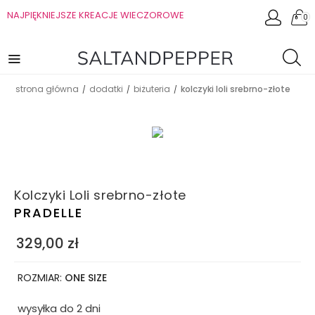
NAJPIĘKNIEJSZE KREACJE WIECZOROWE
0
strona główna
dodatki
biżuteria
kolczyki loli srebrno-złote
/
/
/
Kolczyki Loli srebrno-złote
PRADELLE
329,00
zł
ROZMIAR:
ONE SIZE
wysyłka do 2 dni